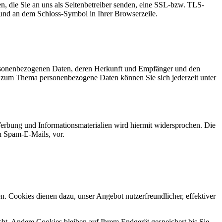
n, die Sie an uns als Seitenbetreiber senden, eine SSL-bzw. TLS-
t und an dem Schloss-Symbol in Ihrer Browserzeile.
personenbezogenen Daten, deren Herkunft und Empfänger und den
n zum Thema personenbezogene Daten können Sie sich jederzeit unter
erbung und Informationsmaterialien wird hiermit widersprochen. Die
ch Spam-E-Mails, vor.
n. Cookies dienen dazu, unser Angebot nutzerfreundlicher, effektiver
t. Andere Cookies bleiben auf Ihrem Endgerät gespeichert bis Sie