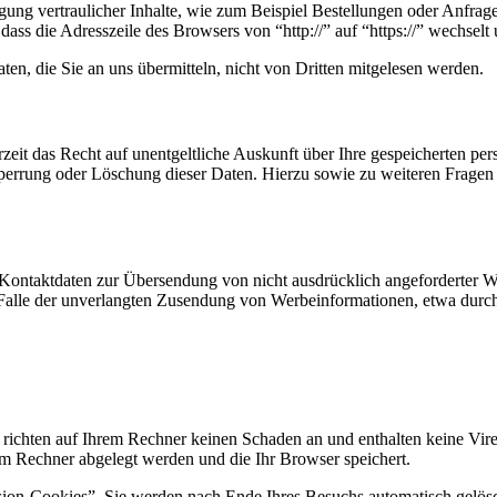
ung vertraulicher Inhalte, wie zum Beispiel Bestellungen oder Anfrage
dass die Adresszeile des Browsers von “http://” auf “https://” wechsel
en, die Sie an uns übermitteln, nicht von Dritten mitgelesen werden.
zeit das Recht auf unentgeltliche Auskunft über Ihre gespeicherten 
Sperrung oder Löschung dieser Daten. Hierzu sowie zu weiteren Frage
Kontaktdaten zur Übersendung von nicht ausdrücklich angeforderter W
 im Falle der unverlangten Zusendung von Werbeinformationen, etwa dur
 richten auf Ihrem Rechner keinen Schaden an und enthalten keine Vire
rem Rechner abgelegt werden und die Ihr Browser speichert.
ion-Cookies”. Sie werden nach Ende Ihres Besuchs automatisch gelösch